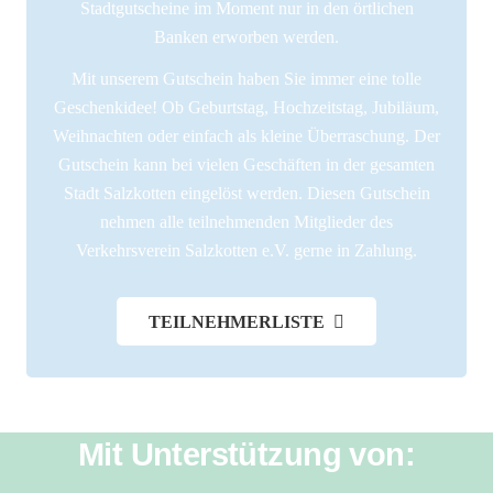
Stadtgutscheine im Moment nur in den örtlichen
Banken erworben werden.
Mit unserem Gutschein haben Sie immer eine tolle
Geschenkidee! Ob Geburtstag, Hochzeitstag, Jubiläum,
Weihnachten oder einfach als kleine Überraschung. Der
Gutschein kann bei vielen Geschäften in der gesamten
Stadt Salzkotten eingelöst werden. Diesen Gutschein
nehmen alle teilnehmenden Mitglieder des
Verkehrsverein Salzkotten e.V. gerne in Zahlung.
TEILNEHMERLISTE
Mit Unterstützung von: